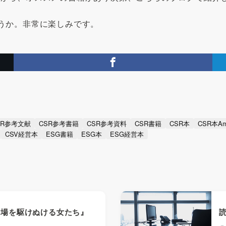
ょうか。非常に楽しみです。
SR参考文献
CSR参考書籍
CSR参考資料
CSR書籍
CSR本
CSR本Am
CSV経営本
ESG書籍
ESG本
ESG経営本
市場を駆けぬける女たち』