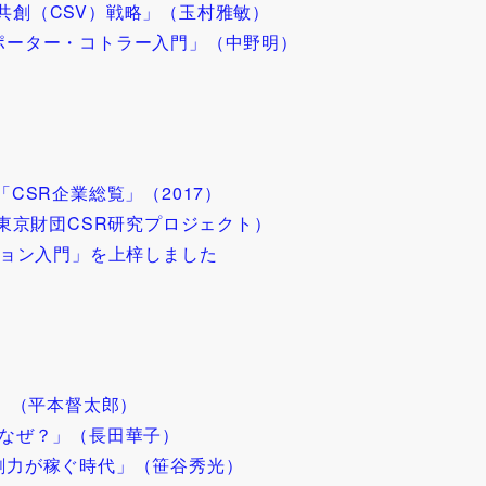
共創（CSV）戦略」（玉村雅敏）
ポーター・コトラー入門」（中野明）
CSR企業総覧」（2017）
（東京財団CSR研究プロジェクト）
ション入門」を上梓しました
0」（平本督太郎）
はなぜ？」（長田華子）
創力が稼ぐ時代」（笹谷秀光）