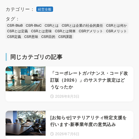
カテゴリー：
経営全般
タグ：
CSR-BtoB
CSR-BtoC
CSRとは
CSRとは企業の社会的責任
CSRとは何か
CSRとは定義
CSRとは意味
CSRとは簡単
CSRデメリット
CSRメリット
CSR定義
CSR意味
CSR目的
CSR課題
同じカテゴリの記事
「コーポレートガバナンス・コード改
訂版（2026）」のサステナ規定はど
うなったか
2026年8月3日
[お知らせ]マテリアリティ特定支援を
行います-新事業年度の意気込み
2026年7月6日