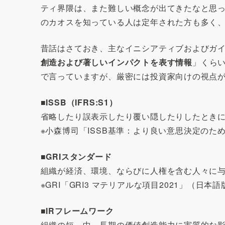
ティ界隈は、また難しい概念が出てきたなと思った
のカオスを知っている人は定年された方も多く
昔話はさておき、主なイニシアティブおよびガ
創造および著しいインパクトを表す情報
」くら
で言っていますが、厳密には投資家向けの視点が
■ISSB（IFRS:S1）
省略したり誤表示したり覆い隠したりしたとき
※小森博司「ISSB基準：より良い意思決定のための
■GRIスタンダード
組織が経済、環境、ならびに人権を含む人々に
※GRI「GRI3 マテリアルな項目2021」（日本語
■IRフレームワーク
組織の短、中、長期の価値創造能力に実質的な