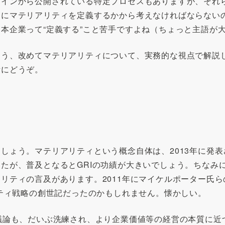
ラインから公開されている特定プロセスもありますが、それ
うにマテリアリティを定義するかから考えなければならない
本企業って“定義する”こと苦手ですよね（ちょっと主語が
よう、改めてマテリアリティについて、実務的な視点で解説
考にどうぞ。
ょう。マテリアリティという概念自体は、2013年に発表さ
が、普及となるとGRIの功績が大きいでしょう。ちなみに、
リティの言及があります。2011年にマイケルポーター氏ら
リティ戦略の創世記だったのかもしれません。懐かしい。
議論も、だいぶ洗練され、より企業価値等の経営の本質に近づ