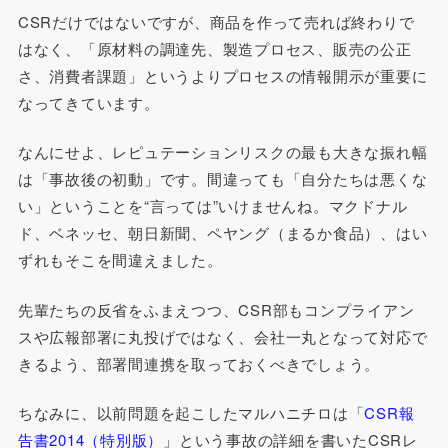
CSRだけではないですが、商品を作って売れば終わりで
はなく、「原材料の調達先、製造プロセス、販売の公正
さ、消費者課題」というよりプロセスの情報開示が重要に
なってきています。
なんにせよ、レピュテーションリスクの最も大きな振れ幅
は「事故後の初動」です。間違っても「自分たちは悪くな
い」ということを“言っては”いけませんね。マクドナル
ド、ベネッセ、朝日新聞、ペヤング（まるか食品）、はい
ずれもそこを間違えました。
先輩たちの反省をふまえつつ、CSR部もコンプライアン
スや広報部署に丸投げではなく、会社一丸となって対応で
きるよう、部署間連携を取っておくべきでしょう。
ちなみに、以前問題を起こしたマルハニチロは「
CSR報
告書2014（特別版）
」という事故の詳細を書いたCSRレ