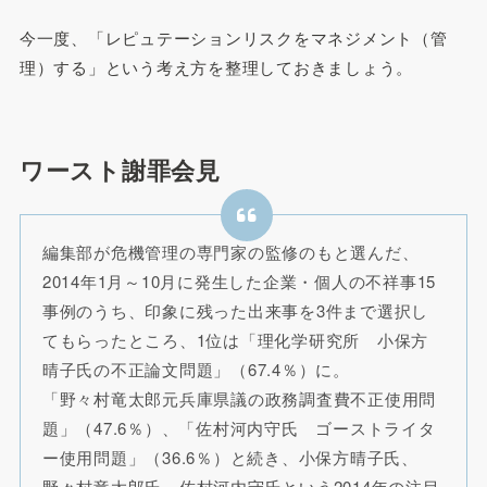
今一度、「レピュテーションリスクをマネジメント（管
理）する」という考え方を整理しておきましょう。
ワースト謝罪会見
編集部が危機管理の専門家の監修のもと選んだ、
2014年1月～10月に発生した企業・個人の不祥事15
事例のうち、印象に残った出来事を3件まで選択し
てもらったところ、1位は「理化学研究所 小保方
晴子氏の不正論文問題」（67.4％）に。
「野々村竜太郎元兵庫県議の政務調査費不正使用問
題」（47.6％）、「佐村河内守氏 ゴーストライタ
ー使用問題」（36.6％）と続き、小保方晴子氏、
野々村竜太郎氏、佐村河内守氏という2014年の注目