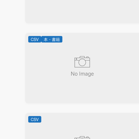
CSV
本・書籍
CSV