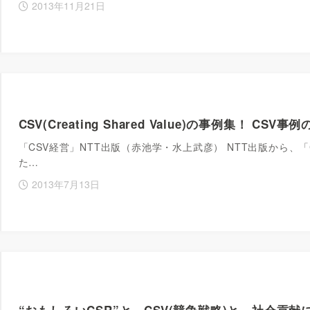
2013年11月21日
CSV(Creating Shared Value)の事例集！ 
「CSV経営」NTT出版（赤池学・水上武彦） NTT出版から、
た…
2013年7月13日
“おもしろいCSR”と、CSV(競争戦略)と、社会貢