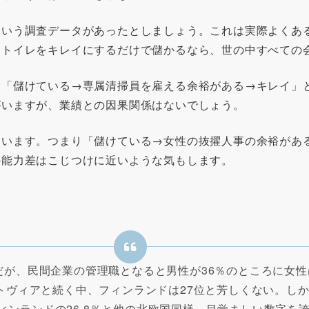
という調査データがあったとしましょう。これは実際よくあ
。トイレをキレイにするだけで儲かるなら、世の中すべての
、「儲けている→専属清掃員を雇える余裕がある→キレイ」
がいますが、業績との因果関係はないでしょう。
ています。つまり「儲けている→女性の抜擢人事の余裕があ
の能力差はこじつけに近いような気もします。
が、民間企業の管理職となると男性が36％のところに女性
トヴィアと続く中、フィンランドは27位と芳しくない。し
にフィンランドの26.8％と他の北欧国同様、目覚ましい数字