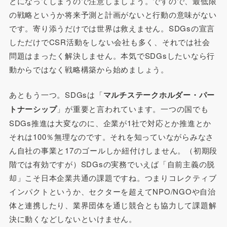
とになってしまうので注意しましょう。ですので、最低限
の戦略というか将来予測と計画がないと行動の意味がない
です。寄り添うだけでは世界は救えません。SDGsの宣言
しただけでCSR活動をしない会社も多く、それでは社会
問題はまったく解決しません。本気でSDGsしたいなら行
動からではなく戦略構築から始めましょう。
あともう一つ。SDGsは「
マルチステークホルダー・パー
トナーシップ
」が重要と言われています。一つの国でも
SDGs推進は大変なのに、企業が1社で対応とか推進とか
それは100％無理なのです。それを知っていながらみなさ
ん自社の事業と17のゴールしか紐付けしません。（初期段
階では有効ですが）SDGsの実務でいえば「自前主義の脱
却」こそ日本企業共通の課題ですね。つまりコレクティブ
インパクトというか、セクターを超えてNPO/NGOや自治
体と連携したり、業界団体を通じ競合とも協力して課題解
決に動くなどしないといけません。