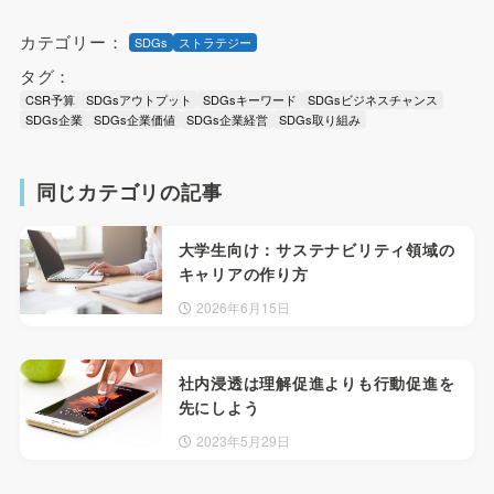
カテゴリー：
SDGs
ストラテジー
タグ：
CSR予算
SDGsアウトプット
SDGsキーワード
SDGsビジネスチャンス
SDGs企業
SDGs企業価値
SDGs企業経営
SDGs取り組み
同じカテゴリの記事
大学生向け：サステナビリティ領域の
キャリアの作り方
2026年6月15日
社内浸透は理解促進よりも行動促進を
先にしよう
2023年5月29日