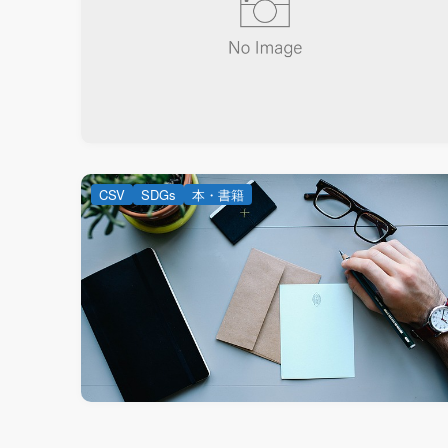
CSV
SDGs
本・書籍