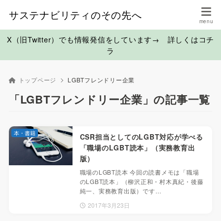
サステナビリティのその先へ
X（旧Twitter）でも情報発信をしています→ 詳しくはコチ
ラ
トップページ
LGBTフレンドリー企業
「LGBTフレンドリー企業」の記事一覧
本・書籍
CSR担当としてのLGBT対応が学べる
「職場のLGBT読本」（実務教育出
版）
職場のLGBT読本 今回の読書メモは「職場
のLGBT読本」（柳沢正和・村木真紀・後藤
純一、実務教育出版）です…
2017年3月23日