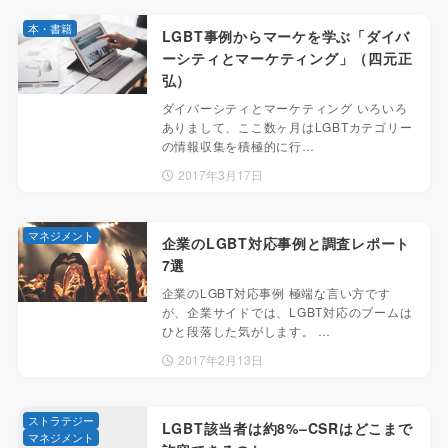
本・書籍
LGBT事例からマーケを学ぶ「ダイバ
ーシティとマーケティング」（四元正
弘）
ダイバーシティとマーケティング いろいろ
ありまして、ここ数ヶ月はLGBTカテゴリー
の情報収集を積極的に行…
2017年3月17日
マネジメント
企業のLGBT対応事例と調査レポート
7選
企業のLGBT対応事例 極端な言い方です
が、企業サイドでは、LGBT対応のブームは
ひと段落した気がします。 …
2017年2月13日
ストラテジー
LGBT該当者は約8%–CSRはどこまで
マネジメント