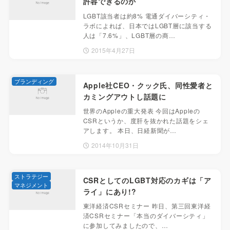
許容できるのか
LGBT該当者は約8% 電通ダイバーシティ・
ラボによれば、日本ではLGBT層に該当する
人は「7.6%」、LGBT層の商…
2015年4月27日
ブランディング
Apple社CEO・クック氏、同性愛者と
カミングアウトし話題に
世界のAppleの重大発表 今回はAppleの
CSRというか、度肝を抜かれた話題をシェ
アします。 本日、日経新聞が…
2014年10月31日
ストラテジー
CSRとしてのLGBT対応のカギは「ア
マネジメント
ライ」にあり!?
東洋経済CSRセミナー 昨日、第三回東洋経
済CSRセミナー「本当のダイバーシティ」
に参加してみましたので、…