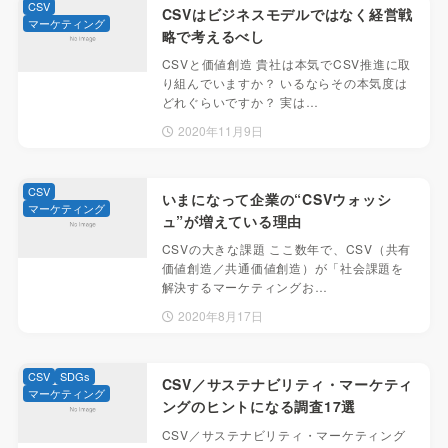
CSV
CSVはビジネスモデルではなく経営戦
マーケティング
略で考えるべし
CSVと価値創造 貴社は本気でCSV推進に取
り組んでいますか？ いるならその本気度は
どれぐらいですか？ 実は…
2020年11月9日
CSV
いまになって企業の“CSVウォッシ
マーケティング
ュ”が増えている理由
CSVの大きな課題 ここ数年で、CSV（共有
価値創造／共通価値創造）が「社会課題を
解決するマーケティングお…
2020年8月17日
CSV
SDGs
CSV／サステナビリティ・マーケティ
マーケティング
ングのヒントになる調査17選
CSV／サステナビリティ・マーケティング