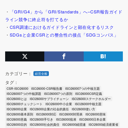
・
「GRI/G4」から「GRI/Standards」へ–CSR報告ガイド
ライン競争に終止符を打てるか
・
CSR調達におけるガイドラインと顕在化するリスク
・
SDGsと企業CSRとの整合性の接点「SDGコンパス」
カテゴリー：
経営全般
タグ：
CSR-ISO26000
ISO26000-CSR報告書
ISO260007つの中核主題
ISO260007つの中核課題
ISO260007つの原則
ISO26000CSR定義
ISO26000とは
ISO26000サプライチェーン
ISO26000ステークホルダー
ISO26000チェックシート
ISO26000中小企業
ISO26000中核主題
ISO26000企業
ISO26000企業の社会的責任
ISO26000使い方
ISO26000基本原則
ISO26000対応
ISO26000対照表
ISO26000意味
ISO26000意義
ISO26000手引き
ISO26000批准
ISO26000日本企業
ISO26000目的
ISO26000社会的責任
ISO26000経団連
ISO26000経済産業省