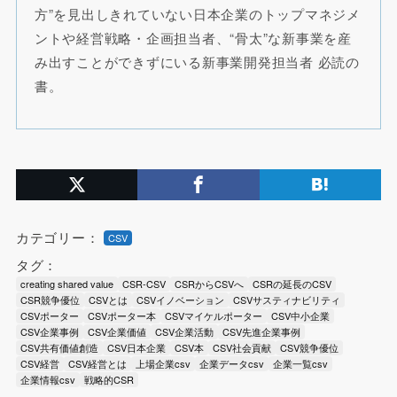
方”を見出しきれていない日本企業のトップマネジメ
ントや経営戦略・企画担当者、“骨太”な新事業を産
み出すことができずにいる新事業開発担当者 必読の
書。
カテゴリー：
CSV
タグ：
creating shared value
CSR-CSV
CSRからCSVへ
CSRの延長のCSV
CSR競争優位
CSVとは
CSVイノベーション
CSVサスティナビリティ
CSVポーター
CSVポーター本
CSVマイケルポーター
CSV中小企業
CSV企業事例
CSV企業価値
CSV企業活動
CSV先進企業事例
CSV共有価値創造
CSV日本企業
CSV本
CSV社会貢献
CSV競争優位
CSV経営
CSV経営とは
上場企業csv
企業データcsv
企業一覧csv
企業情報csv
戦略的CSR