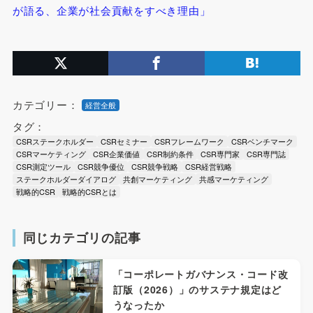
が語る、企業が社会貢献をすべき理由」
カテゴリー：
経営全般
タグ：
CSRステークホルダー
CSRセミナー
CSRフレームワーク
CSRベンチマーク
CSRマーケティング
CSR企業価値
CSR制約条件
CSR専門家
CSR専門誌
CSR測定ツール
CSR競争優位
CSR競争戦略
CSR経営戦略
ステークホルダーダイアログ
共創マーケティング
共感マーケティング
戦略的CSR
戦略的CSRとは
同じカテゴリの記事
「コーポレートガバナンス・コード改
訂版（2026）」のサステナ規定はど
うなったか