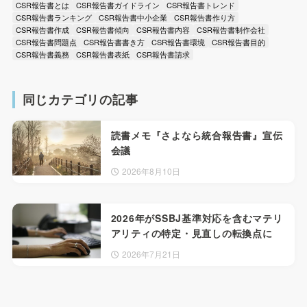
CSR報告書とは
CSR報告書ガイドライン
CSR報告書トレンド
CSR報告書ランキング
CSR報告書中小企業
CSR報告書作り方
CSR報告書作成
CSR報告書傾向
CSR報告書内容
CSR報告書制作会社
CSR報告書問題点
CSR報告書書き方
CSR報告書環境
CSR報告書目的
CSR報告書義務
CSR報告書表紙
CSR報告書請求
同じカテゴリの記事
読書メモ『さよなら統合報告書』宣伝
会議
2026年8月10日
2026年がSSBJ基準対応を含むマテリ
アリティの特定・見直しの転換点に
2026年7月21日