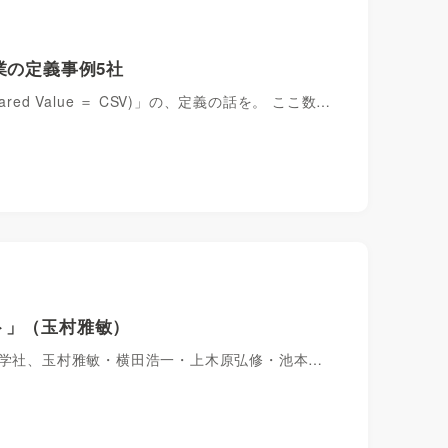
業の定義事例5社
red Value ＝ CSV)」の、定義の話を。 ここ数…
ト」（玉村雅敏）
産学社、玉村雅敏・横田浩一・上木原弘修・池本…