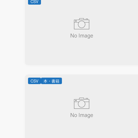
CSV
CSV
本・書籍