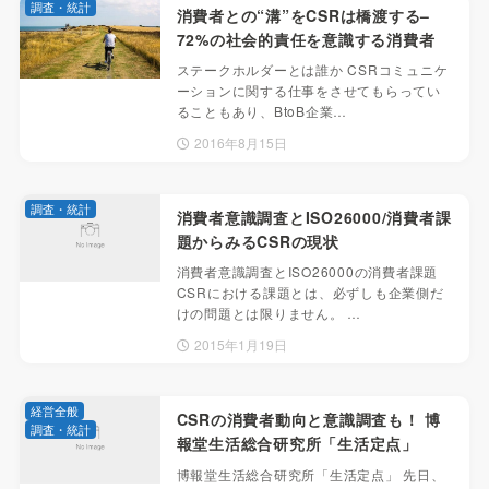
調査・統計
消費者との“溝”をCSRは橋渡する–
72%の社会的責任を意識する消費者
ステークホルダーとは誰か CSRコミュニケ
ーションに関する仕事をさせてもらってい
ることもあり、BtoB企業…
2016年8月15日
調査・統計
消費者意識調査とISO26000/消費者課
題からみるCSRの現状
消費者意識調査とISO26000の消費者課題
CSRにおける課題とは、必ずしも企業側だ
けの問題とは限りません。 …
2015年1月19日
経営全般
CSRの消費者動向と意識調査も！ 博
調査・統計
報堂生活総合研究所「生活定点」
博報堂生活総合研究所「生活定点」 先日、