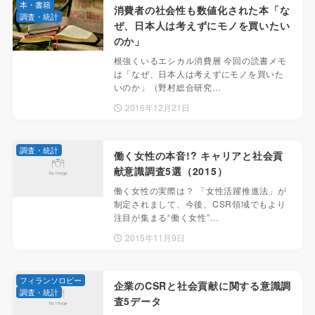
本・書籍
消費者の社会性も数値化された本「な
調査・統計
ぜ、日本人は考えずにモノを買いたい
のか」
根強くいるエシカル消費層 今回の読書メモ
は「なぜ、日本人は考えずにモノを買いた
いのか」（野村総合研究…
2016年12月21日
調査・統計
働く女性の本音!? キャリアと社会貢
献意識調査5選（2015）
働く女性の実際は？ 「女性活躍推進法」が
制定されまして、今後、CSR領域でもより
注目が集まる“働く女性”…
2015年11月9日
フィランソロピー
企業のCSRと社会貢献に関する意識調
調査・統計
査5データ