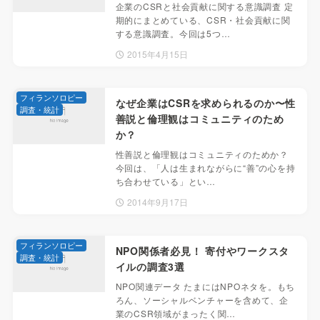
企業のCSRと社会貢献に関する意識調査 定
期的にまとめている、CSR・社会貢献に関
する意識調査。今回は5つ…
2015年4月15日
フィランソロピー
なぜ企業はCSRを求められるのか〜性
調査・統計
善説と倫理観はコミュニティのため
か？
性善説と倫理観はコミュニティのためか？
今回は、「人は生まれながらに“善”の心を持
ち合わせている」とい…
2014年9月17日
フィランソロピー
NPO関係者必見！ 寄付やワークスタ
調査・統計
イルの調査3選
NPO関連データ たまにはNPOネタを。もち
ろん、ソーシャルベンチャーを含めて、企
業のCSR領域がまったく関…