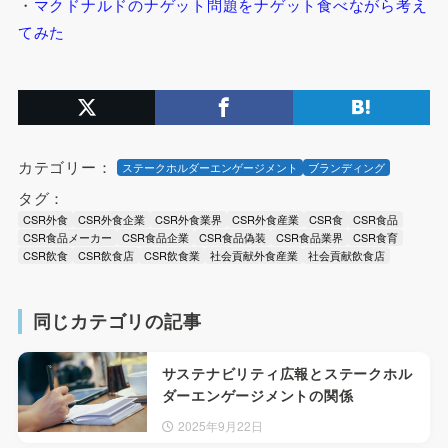
・
マクドナルドのナゲット問題をナゲット食べながら考え
てみた
カテゴリー：
ステークホルダーエンゲージメント
ブランディング
タグ：
CSR外食
CSR外食企業
CSR外食業界
CSR外食産業
CSR食
CSR食品
CSR食品メーカー
CSR食品企業
CSR食品偽装
CSR食品業界
CSR食育
CSR飲食
CSR飲食店
CSR飲食業
社会貢献外食産業
社会貢献飲食店
同じカテゴリの記事
サステナビリティ広報とステークホル
ダーエンゲージメントの関係
2025年9月22日