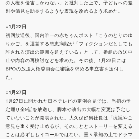
の人権を侵害しかねない」と批判した上で、子どもへの差
別や偏見を助長するような表現を改めるよう求めた。
○1月22日
初回放送後、国内唯一の赤ちゃんポスト「こうのとりのゆ
りかご」を運営する慈恵病院が「フィクションだとしても
許される演出の範囲を超えている」として、番組の放送中
止や内容の再検討などを求めた。その後、1月22日には
BPOの放送人権委員会に審議を求める申立書を送付し
た。
○1月27日
1月27日に開かれた日本テレビの定例会見では、当初の予
定通り全9話を放送し、脚本や演出の大幅な変更は予定し
ていないことが発表された。大久保好男社長は「抗議やご
意見を重く受け止めるが、そのこととストーリーを変える
ことは必ずしもイコールではない。重々承知の上でドラマ