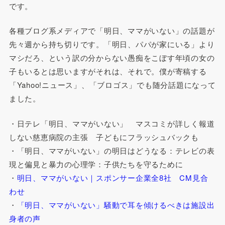
です。
各種ブログ系メディアで「明日、ママがいない」の話題が
先々週から持ち切りです。「明日、パパが家にいる」より
マシだろ、という訳の分からない愚痴をこぼす年頃の女の
子もいるとは思いますがそれは、それで。僕が寄稿する
「Yahoo!ニュース」、「ブロゴス」でも随分話題になって
ました。
・日テレ「明日、ママがいない」 マスコミが詳しく報道
しない慈恵病院の主張 子どもにフラッシュバックも
・「明日、ママがいない」の明日はどうなる：テレビの表
現と偏見と暴力の心理学：子供たちを守るために
・
明日、ママがいない｜スポンサー企業全8社 CM見合
わせ
・
「明日、ママがいない」騒動で耳を傾けるべきは施設出
身者の声