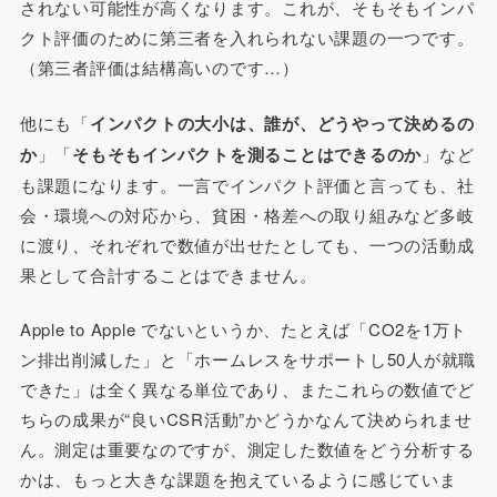
されない可能性が高くなります。これが、そもそもインパ
クト評価のために第三者を入れられない課題の一つです。
（第三者評価は結構高いのです…）
他にも「
インパクトの大小は、誰が、どうやって決めるの
か
」「
そもそもインパクトを測ることはできるのか
」など
も課題になります。一言でインパクト評価と言っても、社
会・環境への対応から、貧困・格差への取り組みなど多岐
に渡り、それぞれで数値が出せたとしても、一つの活動成
果として合計することはできません。
Apple to Apple でないというか、たとえば「CO2を1万ト
ン排出削減した」と「ホームレスをサポートし50人が就職
できた」は全く異なる単位であり、またこれらの数値でど
ちらの成果が“良いCSR活動”かどうかなんて決められませ
ん。測定は重要なのですが、測定した数値をどう分析する
かは、もっと大きな課題を抱えているように感じていま