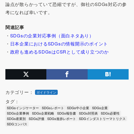
論点が散らかっていて恐縮ですが、御社のSDGs対応の参
考になれば幸いです。
関連記事
・
SDGsの企業対応事例（面白ネタあり）
・
日本企業におけるSDGsの情報開示のポイント
・
政府も進めるSDGsはCSRとして成り立つのか
カテゴリー：
ガイドライン
タグ：
SDGsインジケーター
SDGsレポート
SDGs中小企業
SDGs企業
SDGs企業事例
SDGs企業戦略
SDGs報告書
SDGs対照表
SDGs必要性
SDGs産業別
SDGs評価
SDGs進捗レポート
SDGインダストリーマトリクス
SDGコンパス