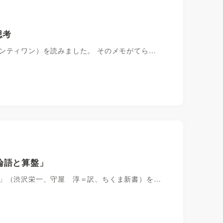
思考
ンティワン）を読みました。 そのメモがてら…
論語と算盤」
盤」（渋沢栄一、守屋 淳＝訳、ちくま新書）を…