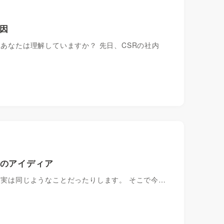
要因
、あなたは理解していますか？ 先日、CSRの社内
8のアイディア
は実は同じようなことだったりします。 そこで今…