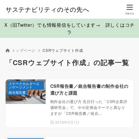
サステナビリティのその先へ
X（旧Twitter）でも情報発信をしています→ 詳しくはコチ
ラ
トップページ
CSRウェブサイト作成
「CSRウェブサイト作成」の記事一覧
ステークホルダーエ
CSR報告書／統合報告書の制作会社の
ンゲージメント
統合報告書
選び方と課題
制作会社の選び方 先日行った「CSR企業評
価研究会」で、やや定例会テーマと異なり
ますが「CSR報告書／統合…
2018年5月1日