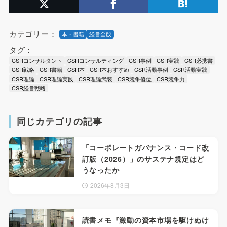
カテゴリー：
本・書籍
経営全般
タグ：
CSRコンサルタント
CSRコンサルティング
CSR事例
CSR実践
CSR必携書
CSR戦略
CSR書籍
CSR本
CSR本おすすめ
CSR活動事例
CSR活動実践
CSR理論
CSR理論実践
CSR理論武装
CSR競争優位
CSR競争力
CSR経営戦略
同じカテゴリの記事
「コーポレートガバナンス・コード改
訂版（2026）」のサステナ規定はど
うなったか
2026年8月3日
読書メモ『激動の資本市場を駆けぬけ